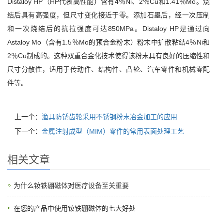
Distaloy HP（HP代表高性能）含有4％Ni、2％Cu和1.41％Mo。烧
结后具有高强度，但尺寸变化接近于零。添加石墨后，经一次压制
和一次烧结后的抗拉强度可达850MPa。Distaloy HP是通过向
Astaloy Mo（含有1.5％Mo的预合金粉末）粉末中扩散粘结4％Ni和
2％Cu制成的。这种双重合金化技术使得该粉末具有良好的压缩性和
尺寸分散性，适用于传动件、结构件、凸轮、汽车零件和机械零配
件等。
上一个：
渔具防锈齿轮采用不锈钢粉末冶金加工的应用
下一个：
金属注射成型（MIM）零件的常用表面处理工艺
相关文章
为什么钕铁硼磁体对医疗设备至关重要
在您的产品中使用钕铁硼磁体的七大好处