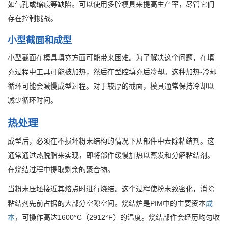
如气孔或缩痕等缺陷。可以使用多腔模具来提高生产率，尽管它们
存在控制挑战。
小型截面和成型
小型截面在模具填充方面可能带来困难。为了解决这个问题，在填
充过程中工具可能被加热，然后在型腔填充后冷却。这种加热-冷却
循环可能会减慢成型过程。对于较厚的截面，模具通常保持冷却以
减少循环时间。
热处理
成型后，必须在不损坏粉末结构的情况下从部件中去除粘结剂。这
通常通过热脱脂来实现，即将部件缓慢加热以蒸发和分解粘结剂。
在烧结过程中提取剩余的聚合物。
当粉末压坯接近其熔点时进行烧结。这个过程使粉末致密化，消除
粘结剂先前占据的大部分空隙空间。烧结炉是PIM中的主要资本
成
本
，可操作高达1600°C（2912°F）的温度。烧结部件会经历均匀收